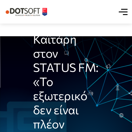
Η Έλη
Καϊτάρη
στον
STATUS FM:
«Το
εξωτερικό
δεν είναι
πλέον