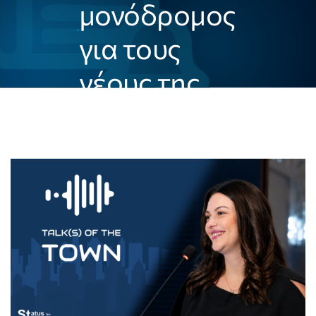
μονόδρομος
για τους
νέους της
Πληροφορικής»