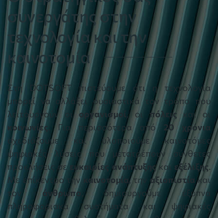
συνεργάτης στην
τεχνολογία και την
καινοτομία
Στη DOTSOFT πιστεύουμε ότι η τεχνολογία
μπορεί να αλλάξει ουσιαστικά τον τρόπο που
λειτουργούν οι
οργανισμοί
, οι
πόλεις
και οι
κοινωνίες
. Για περισσότερα από
20 χρόνια
σχεδιάζουμε και υλοποιούμε καινοτόμες
ψηφιακές λύσεις που μετατρέπουν σύνθετες
προκλήσεις σε
ευκαιρίες ανάπτυξης
και
εξέλιξης
.
Με επίκεντρο την
καινοτομία
, την
αξιοπιστία
και
τον
άνθρωπο
, δημιουργούμε έξυπνα
πληροφοριακά συστήματα και ψηφιακές