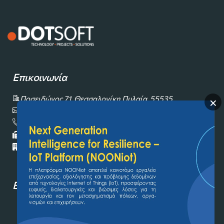
Επικοινωνία
Ποσειδώνος 71, Θεσσαλονίκη Πυλαία, 55535
×
info@dotsoft.gr
+30 2310 500181
+30 2310 551844
Αρ.ΓΕΜΗ: 059277904000
Εγγραφείτε στο Newsletter!