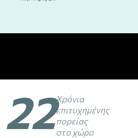
22
Χρόνια
επιτυχημένης
πορείας
στο χώρο