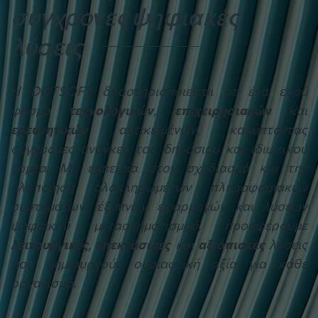
σύγχρονες ψηφιακές
λύσεις
Η DOTSOFT δραστηριοποιείται σε ένα ευρύ
φάσμα
τεχνολογικών
,
επιχειρησιακών
και
ερευνητικών
αντικειμένων, καλύπτοντας
σύγχρονες ανάγκες του δημόσιου και ιδιωτικού
τομέα. Με εμπειρία στον σχεδιασμό και την
υλοποίηση ολοκληρωμένων πληροφοριακών
συστημάτων, έξυπνων εφαρμογών και λύσεων
ψηφιακού μετασχηματισμού, προσφέρουμε
λειτουργικές
,
επεκτάσιμες
και
αξιόπιστες
λύσεις
που δημιουργούν ουσιαστική αξία για κάθε
οργανισμό.