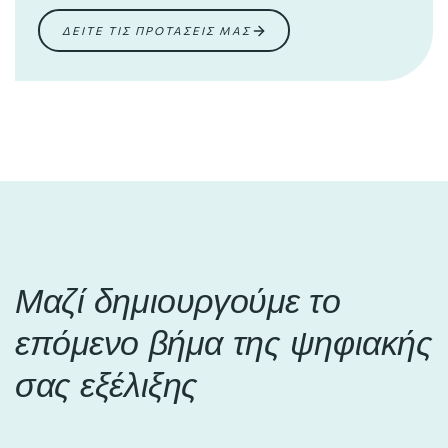
ΔΕΙΤΕ ΤΙΣ ΠΡΟΤΑΣΕΙΣ ΜΑΣ
Τομέας:
Τομέας:
Τομέας:
Τομέας:
Τομέας:
Τομέας:
Κινητικότητα
Παιδεία, Αθλητισμός,
Περιβάλλον και Ενέργεια
Πολιτική Προστασία
Πολιτισμός και Τουρισμός
Εσωτερική Οργάνωση
Εθελοντισμός
Μαζί δημιουργούμε το
επόμενο βήμα της ψηφιακής
σας εξέλιξης