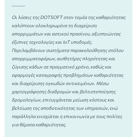
Παιδεία, Αθλητισμός, Εθελοντισμός
Οι λύσεις της DOTSOFT στον τομέα της καθαριότητας
Περιβάλλον και Ενέργεια
καλύπτουν ολοκληρωμένα τη διαχείριση
απορριμμάτων και αστικού πρασίνου, αξιοποιώντας
Πολιτική Προστασία
έξυπνες τεχνολογίες και IoT υποδομές.
Περιλαμβάνουν συστήματα παρακολούθησης στόλου
Πολιτισμός και Τουρισμός
απορριμματοφόρων, αισθητήρες πληρότητας και
ζύγισης κάδων σε πραγματικό χρόνο, καθώς και
Εσωτερική Οργάνωση
εφαρμογές καταγραφής προβλημάτων καθαριότητας
και διαχείρισης ογκωδών αντικειμένων. Μέσω
χαρτογράφησης διαδρομών και βελτιστοποίησης
δρομολογίων, επιτυγχάνεται μείωση κόστους και
βελτίωση της αποδοτικότητας των υπηρεσιών, ενώ
παράλληλα ενισχύεται η επικοινωνία με τους πολίτες
για θέματα καθαριότητας.