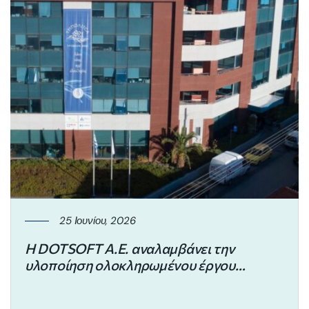
25 Ιουνίου, 2026
Η DOTSOFT Α.Ε. αναλαμβάνει την
υλοποίηση ολοκληρωμένου έργου
ψηφιακού μετασχηματισμού στον Δήμο
Τρίπολης