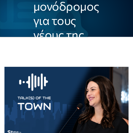
μονόδρομος
για τους
νέους της
Πληροφορικής»