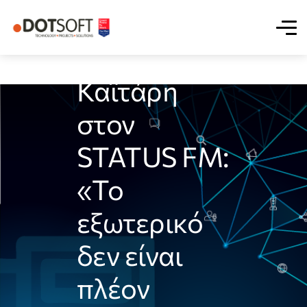
Η Έλη
Καϊτάρη
στον
STATUS FM:
«Το
εξωτερικό
δεν είναι
πλέον