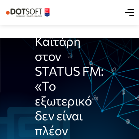
Η Έλη
Καϊτάρη
στον
STATUS FM:
«Το
εξωτερικό
δεν είναι
πλέον