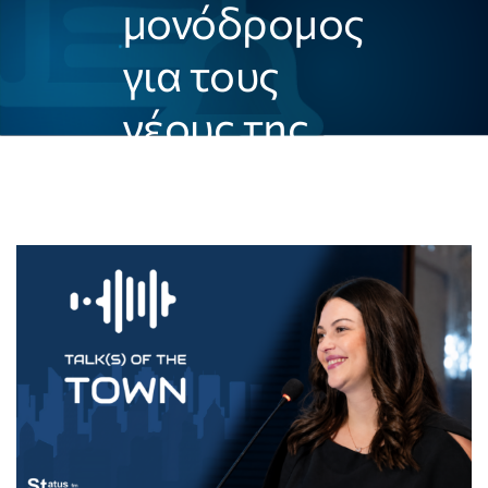
μονόδρομος
για τους
νέους της
Πληροφορικής»