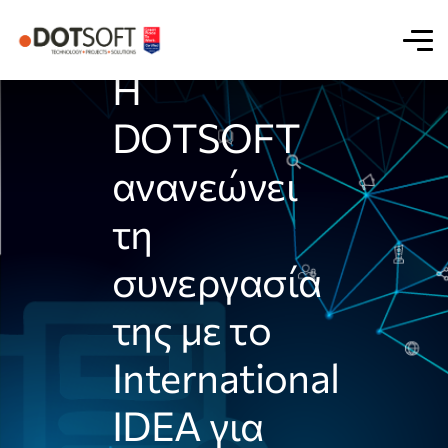
Η
DOTSOFT
ανανεώνει
τη
συνεργασία
της με το
International
IDEA για