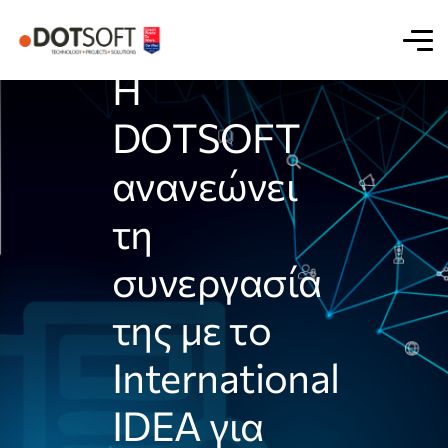
Η
DOTSOFT
ανανεώνει
τη
συνεργασία
της με το
International
IDEA για